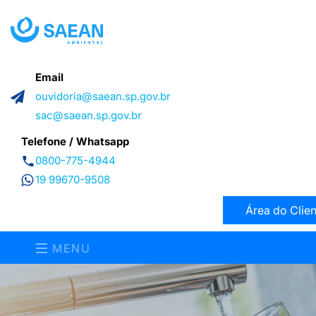
Email
ouvidoria@saean.sp.gov.br
sac@saean.sp.gov.br
Telefone / Whatsapp
0800-775-4944
19 99670-9508
Área do Clien
MENU