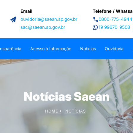
Email
Telefone / Whats
ouvidoria@saean.sp.gov.br
0800-775-4944
sac@saean.sp.gov.br
19 99670-9508
ansparência
Acesso à Informação
Notícias
Ouvidoria
Notícias Saean
HOME
NOTÍCIAS