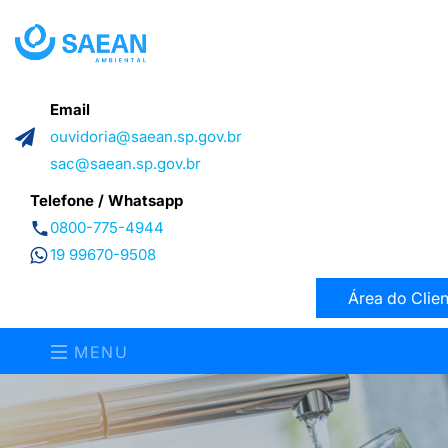
Email
ouvidoria@saean.sp.gov.br
sac@saean.sp.gov.br
Telefone / Whatsapp
0800-775-4944
19 99670-9508
Área do Clien
MENU