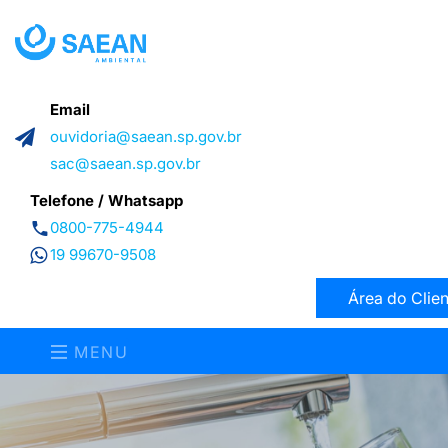
Email
ouvidoria@saean.sp.gov.br
sac@saean.sp.gov.br
Telefone / Whatsapp
0800-775-4944
19 99670-9508
Área do Clien
MENU