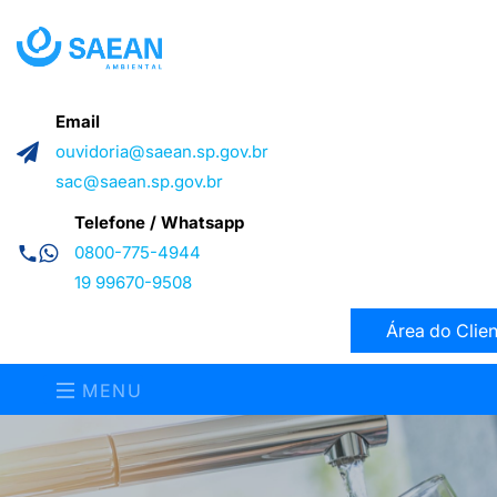
Email
ouvidoria@saean.sp.gov.br
sac@saean.sp.gov.br
Telefone / Whatsapp
0800-775-4944
19 99670-9508
Área do Clien
MENU