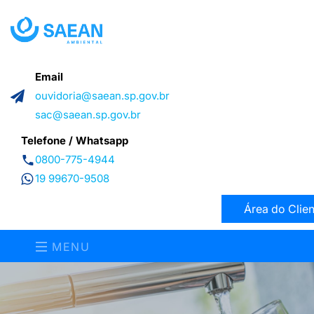
Email
ouvidoria@saean.sp.gov.br
sac@saean.sp.gov.br
Telefone / Whatsapp
0800-775-4944
19 99670-9508
Área do Clien
MENU