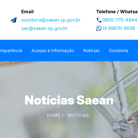
Email
Telefone / Whats
ouvidoria@saean.sp.gov.br
0800-775-4944
sac@saean.sp.gov.br
19 99670-9508
ansparência
Acesso à Informação
Notícias
Ouvidoria
Notícias Saean
HOME
NOTÍCIAS