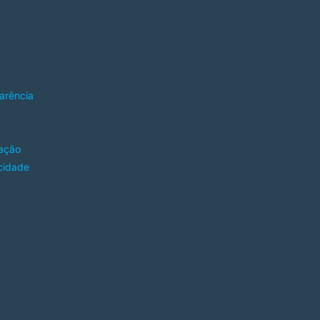
arência
ação
acidade